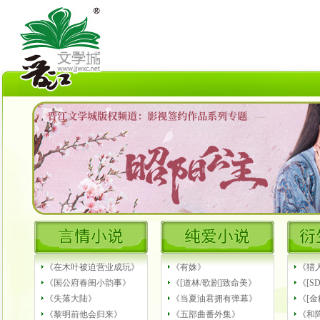
《在木叶被迫营业成玩》
《有姝》
《猎
《国公府春闺小韵事》
《[道林/歌剧]致命美》
《[S
《失落大陆》
《当夏油君拥有弹幕》
《[
《黎明前他会归来》
《五部曲番外集》
《和