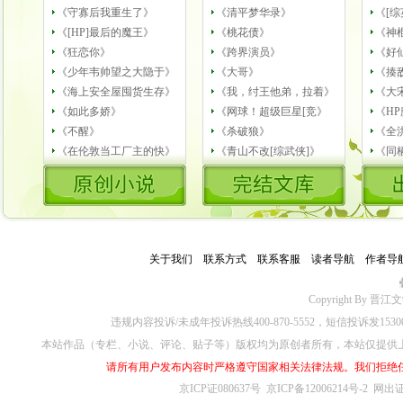
《守寡后我重生了》
《清平梦华录》
《[综
《[HP]最后的魔王》
《桃花债》
《神
《狂恋你》
《跨界演员》
《好
《少年韦帅望之大隐于》
《大哥》
《揍
《海上安全屋囤货生存》
《我，纣王他弟，拉着》
《大
《如此多娇》
《网球！超级巨星[竞》
《H
《不醒》
《杀破狼》
《全
《在伦敦当工厂主的快》
《青山不改[综武侠]》
《同
关于我们
－
联系方式
－
联系客服
－
读者导航
－
作者导
公
Copyright By 晋江文学城
违规内容投诉/未成年投诉热线400-870-5552，短信投诉发153
本站作品（专栏、小说、评论、贴子等）版权均为原创者所有，本站仅提供
请所有用户发布内容时严格遵守国家相关法律法规。我们拒绝
京ICP证080637号
京ICP备12006214号-2
网出证